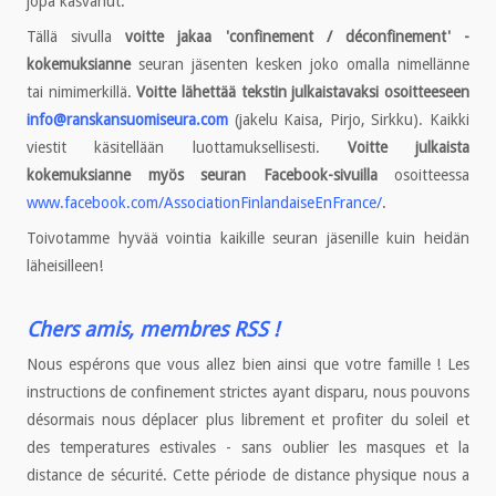
jopa kasvanut.
Tällä sivulla
voitte jakaa 'confinement / déconfinement' -
kokemuksianne
seuran jäsenten kesken joko omalla nimellänne
tai nimimerkillä.
Voitte lähettää tekstin julkaistavaksi osoitteeseen
info@ranskansuomiseura.com
(jakelu Kaisa, Pirjo, Sirkku). Kaikki
viestit käsitellään luottamuksellisesti.
Voitte julkaista
kokemuksianne myös seuran Facebook-sivuilla
osoitteessa
www.facebook.com/AssociationFinlandaiseEnFrance/
.
Toivotamme hyvää vointia kaikille seuran jäsenille kuin heidän
läheisilleen!
Chers amis, membres RSS !
Nous espérons que vous allez bien ainsi que votre famille ! Les
instructions de confinement strictes ayant disparu, nous pouvons
désormais nous déplacer plus librement et profiter du soleil et
des temperatures estivales - sans oublier les masques et la
distance de sécurité. Cette période de distance physique nous a