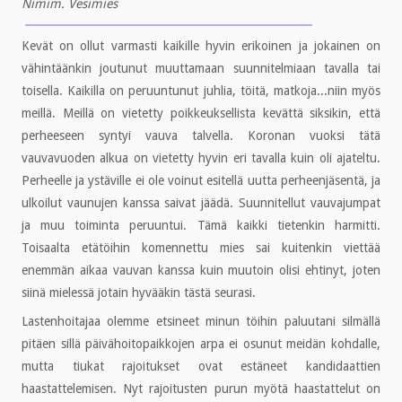
Nimim. Vesimies
Kevät on ollut varmasti kaikille hyvin erikoinen ja jokainen on
vähintäänkin joutunut muuttamaan suunnitelmiaan tavalla tai
toisella. Kaikilla on peruuntunut juhlia, töitä, matkoja...niin myös
meillä. Meillä on vietetty poikkeuksellista kevättä siksikin, että
perheeseen syntyi vauva talvella. Koronan vuoksi tätä
vauvavuoden alkua on vietetty hyvin eri tavalla kuin oli ajateltu.
Perheelle ja ystäville ei ole voinut esitellä uutta perheenjäsentä, ja
ulkoilut vaunujen kanssa saivat jäädä. Suunnitellut vauvajumpat
ja muu toiminta peruuntui. Tämä kaikki tietenkin harmitti.
Toisaalta etätöihin komennettu mies sai kuitenkin viettää
enemmän aikaa vauvan kanssa kuin muutoin olisi ehtinyt, joten
siinä mielessä jotain hyvääkin tästä seurasi.
Lastenhoitajaa olemme etsineet minun töihin paluutani silmällä
pitäen sillä päivähoitopaikkojen arpa ei osunut meidän kohdalle,
mutta tiukat rajoitukset ovat estäneet kandidaattien
haastattelemisen. Nyt rajoitusten purun myötä haastattelut on