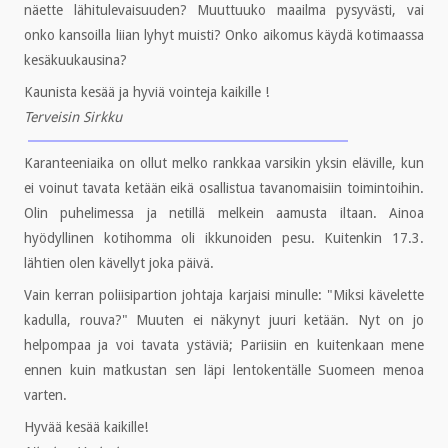
näette lähitulevaisuuden? Muuttuuko maailma pysyvästi, vai
onko kansoilla liian lyhyt muisti? Onko aikomus käydä kotimaassa
kesäkuukausina?
Kaunista kesää ja hyviä vointeja kaikille !
Terveisin Sirkku
Karanteeniaika on ollut melko rankkaa varsikin yksin eläville, kun
ei voinut tavata ketään eikä osallistua tavanomaisiin toimintoihin.
Olin puhelimessa ja netillä melkein aamusta iltaan. Ainoa
hyödyllinen kotihomma oli ikkunoiden pesu. Kuitenkin 17.3.
lähtien olen kävellyt joka päivä.
Vain kerran poliisipartion johtaja karjaisi minulle: "Miksi kävelette
kadulla, rouva?" Muuten ei näkynyt juuri ketään. Nyt on jo
helpompaa ja voi tavata ystäviä; Pariisiin en kuitenkaan mene
ennen kuin matkustan sen läpi lentokentälle Suomeen menoa
varten.
Hyvää kesää kaikille!