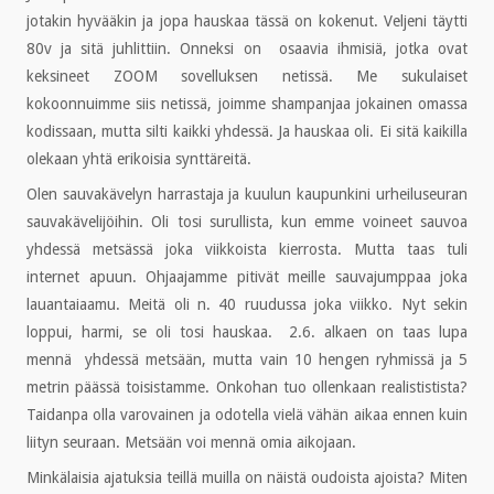
jotakin hyvääkin ja jopa hauskaa tässä on kokenut. Veljeni täytti
80v ja sitä juhlittiin. Onneksi on osaavia ihmisiä, jotka ovat
keksineet ZOOM sovelluksen netissä. Me sukulaiset
kokoonnuimme siis netissä, joimme shampanjaa jokainen omassa
kodissaan, mutta silti kaikki yhdessä. Ja hauskaa oli. Ei sitä kaikilla
olekaan yhtä erikoisia synttäreitä.
Olen sauvakävelyn harrastaja ja kuulun kaupunkini urheiluseuran
sauvakävelijöihin. Oli tosi surullista, kun emme voineet sauvoa
yhdessä metsässä joka viikkoista kierrosta. Mutta taas tuli
internet apuun. Ohjaajamme pitivät meille sauvajumppaa joka
lauantaiaamu. Meitä oli n. 40 ruudussa joka viikko. Nyt sekin
loppui, harmi, se oli tosi hauskaa. 2.6. alkaen on taas lupa
mennä yhdessä metsään, mutta vain 10 hengen ryhmissä ja 5
metrin päässä toisistamme. Onkohan tuo ollenkaan realististista?
Taidanpa olla varovainen ja odotella vielä vähän aikaa ennen kuin
liityn seuraan. Metsään voi mennä omia aikojaan.
Minkälaisia ajatuksia teillä muilla on näistä oudoista ajoista? Miten