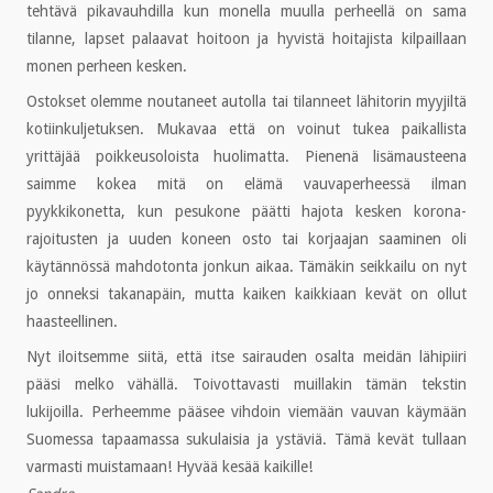
tehtävä pikavauhdilla kun monella muulla perheellä on sama
tilanne, lapset palaavat hoitoon ja hyvistä hoitajista kilpaillaan
monen perheen kesken.
Ostokset olemme noutaneet autolla tai tilanneet lähitorin myyjiltä
kotiinkuljetuksen. Mukavaa että on voinut tukea paikallista
yrittäjää poikkeusoloista huolimatta. Pienenä lisämausteena
saimme kokea mitä on elämä vauvaperheessä ilman
pyykkikonetta, kun pesukone päätti hajota kesken korona-
rajoitusten ja uuden koneen osto tai korjaajan saaminen oli
käytännössä mahdotonta jonkun aikaa. Tämäkin seikkailu on nyt
jo onneksi takanapäin, mutta kaiken kaikkiaan kevät on ollut
haasteellinen.
Nyt iloitsemme siitä, että itse sairauden osalta meidän lähipiiri
pääsi melko vähällä. Toivottavasti muillakin tämän tekstin
lukijoilla. Perheemme pääsee vihdoin viemään vauvan käymään
Suomessa tapaamassa sukulaisia ja ystäviä. Tämä kevät tullaan
varmasti muistamaan! Hyvää kesää kaikille!