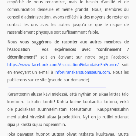
empêché de nous rencontrer, mais le besoin d'amitié et de
communication demeure et même grandit. Nous, membres du
conseil d'administration, avons réfléchi à des moyens de rester en
contact les uns avec les autres jusqu'à ce que le risque de
rassemblement physique soit suffisamment faible.
Nous vous suggérons de raconter aux autres membres de
l'Association vos expériences avec "confinement /
déconfinement"
soit en écrivant sur notre page Facebook
https://www.facebook.com/AssociationFinlandaiseEnFrance/
soit
en envoyant un e-mail à
info@ranskansuomiseura.com
. Nous les
publierons sur ce site (pseudo sur demande).
Karanteenin alussa kävi mielessä, että nythän on aikaa laittaa talo
kuntoon. Ja katin kontit! Kohta kolme kuukautta kotona, enkä
ole puoliakaan suunnitelmistani toteuttanut. Kauppareissuihin
meni aluksi hirveästi aikaa ja pelottikin. Nyt on jo rutiini ottanut
sijaa ja kaikki sujuu nopeammin.
Joka päiväiset huonot uutiset olivat raskasta kuultavaa. Mutta