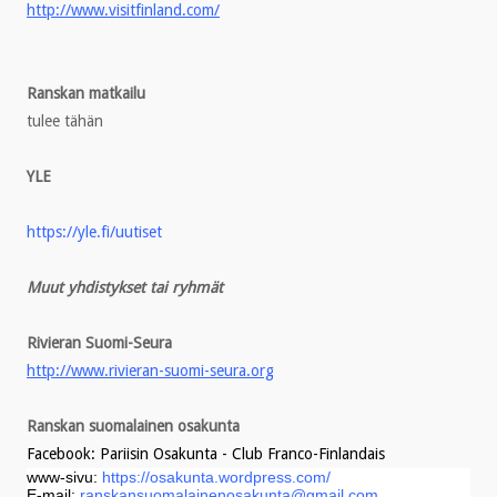
http://www.visitfinland.com/
Ranskan matkailu
tulee tähän
YLE
https://yle.fi/uutiset
Muut yhdistykset tai ryhmät
Rivieran Suomi-Seura
http://www.rivieran-suomi-seura.org
Ranskan suomalainen osakunta
Facebook: Pariisin Osakunta - Club Franco-Finlandais
www-sivu:
https://osakunta.wordpress.com/
E-mail:
ranskansuomalainenosakunta@gmail.com