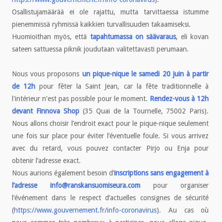
Osallistujamäärää ei ole rajattu, mutta tarvittaessa istumme
pienemmissä ryhmissä kaikkien turvallisuuden takaamiseksi.
Huomioithan myös, että
tapahtumassa on säävaraus
, eli kovan
sateen sattuessa piknik joudutaan valitettavasti perumaan.
Nous vous proposons
un pique-nique le samedi 20 juin à partir
de 12h
pour fêter la Saint Jean, car la fête traditionnelle à
l'intérieur n'est pas possible pour le moment.
Rendez-vous à 12h
devant Finnova Shop
(35 Quai de la Tournelle, 75002 Paris).
Nous allons choisir l’endroit exact pour le pique-nique seulement
une fois sur place pour éviter l’éventuelle foule. Si vous arrivez
avec du retard, vous pouvez contacter Pirjo ou Enja pour
obtenir l’adresse exact.
Nous aurions également besoin d’
inscriptions sans engagement à
l’adresse
info@ranskansuomiseura.com
pour organiser
l’événement dans le respect d’actuelles consignes de sécurité
(
https://www.gouvernement.fr/info-coronavirus
). Au cas où