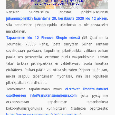
Ranskan Suomi-seura järjestää poikkeuksellisesti
juhannuspiknikin lauantaina 20. kesäkuuta 2020 klo 12 alkaen
,
sillä perinteinen juhannusjuhla sisätiloissa ei ole toistaiseksi
mahdollinen.
Tapaaminen klo 12 Finnova Shopin edessä
(35 Quai de la
Tournelle, 75005 Paris), josta siirrytään Seinen rantaan
soveltuvaan paikkaan. Lopullinen piknikpaikka valitaan paikan
päällä sen perusteella, ettemme joudu väkijoukkoihin. Tämän
takia tarkkaa piknikpaikkaa ei valitettavasti voida ilmoittaa
etukäteen. Paikan päälle voi ottaa yhteyden Pirjoon tai Enjaan,
mikäli saapuu tapahtumaan myöhässä, niin saa lopullisen
piknikpaikan koordinaatit.
Toivoisimme tapahtumaan myös
ei-sitovat ilmoittautumiset
osoitteeseen
info@ranskansuomiseura.com
, jotta pystymme
organisoimaan tapahtuman tämänhetkisiä
kokoontumisrajoituksia kunnioittaen (lisätietoa osoitteesta:
https://www.gouvernement.fr/info-coronavirus
).