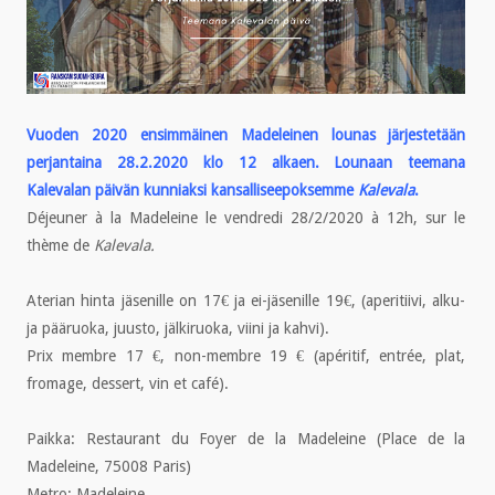
Vuoden 2020 ensimmäinen Madeleinen lounas järjestetään
perjantaina 28.2.2020 klo 12 alkaen. Lounaan teemana
Kalevalan päivän kunniaksi kansalliseepoksemme
Kalevala
.
Déjeuner à la Madeleine le vendredi 28/2/2020 à 12h, sur le
thème de
Kalevala.
Aterian hinta jäsenille on 17€ ja ei-jäsenille 19€, (aperitiivi, alku-
ja pääruoka, juusto, jälkiruoka, viini ja kahvi).
Prix membre 17 €, non-membre 19 € (apéritif, entrée, plat,
fromage, dessert, vin et café).
Paikka: Restaurant du Foyer de la Madeleine (Place de la
Madeleine, 75008 Paris)
Metro: Madeleine