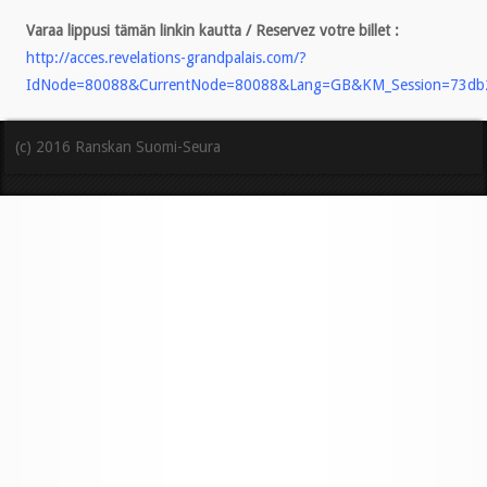
Varaa lippusi tämän linkin kautta / Reservez votre billet :
http://acces.revelations-grandpalais.com/?
IdNode=80088&CurrentNode=80088&Lang=GB&KM_Session=73db
(c) 2016 Ranskan Suomi-Seura